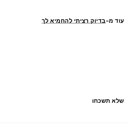
3
ש
עוד מ-
בדיוק רציתי להחמיא לך
"
ח
אזל המלאי
מלכה מוטעם עצמי
1
13 ש"ח
3
ש
שלא תשכחו
"
ח