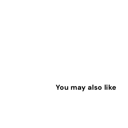
You may also like
מ
ב
ט
ה
מ