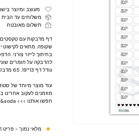
רגיל
מבצע
ש"ח
ש"ח
מעוצב ומיוצר בישר
משלוחים עד הבית
תשלום מאובטח
דף מדבקות עם טקסטים ה
שקופה. מתאים לקישוט יומ
בחיתוך לייזר צורני. הדפ
להדבקה על חומרים שוני
גודל דף 13*19. 65 מדבקות בדף.
עוד מוצר מיוחד של סטודיו T ABOUT
מוזמנים לעקוב אחרינו ב
חפשו אותנו >>> tea&soda
מלאי נמוך - פריט 1 נותר