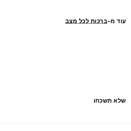
3
ש
עוד מ-
ברכות לכל מצב
"
ח
אזל המלאי
מכל הלב
1
13 ש"ח
3
ש
שלא תשכחו
"
ח