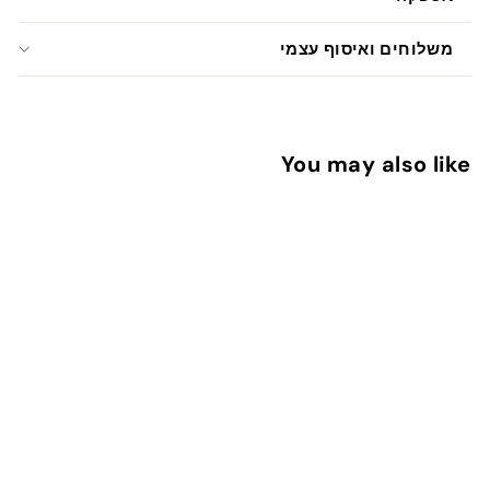
משלוחים ואיסוף עצמי
You may also like
הוספה לעגלה
מדבקות ליומן - ישיבת צוות
1
13 ש"ח
3