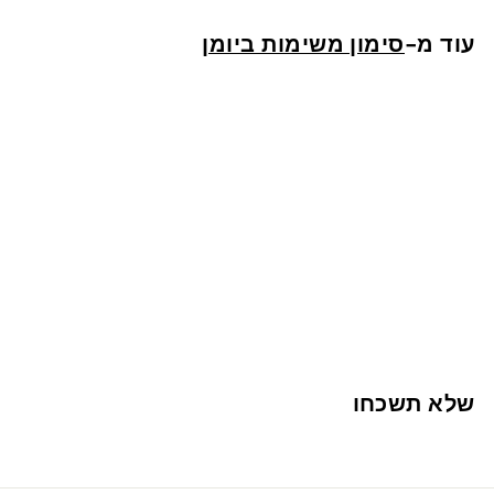
ש
עוד מ-
סימון משימות ביומן
"
ח
מדבקות ליומן - ישיבת צוות
1
13 ש"ח
3
ש
שלא תשכחו
"
ח