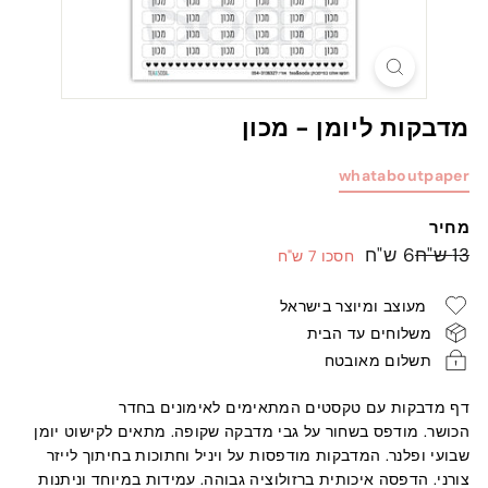
מדבקות ליומן - מכון
whataboutpaper
מחיר
מחיר
מחיר
13
6
13 ש"ח
6 ש"ח
חסכו 7 ש"ח
רגיל
מבצע
ש"ח
ש"ח
מעוצב ומיוצר בישראל
משלוחים עד הבית
תשלום מאובטח
דף מדבקות עם טקסטים המתאימים לאימונים בחדר
הכושר. מודפס בשחור על גבי מדבקה שקופה. מתאים לקישוט יומן
שבועי ופלנר. המדבקות מודפסות על ויניל וחתוכות בחיתוך לייזר
צורני. הדפסה איכותית ברזולוציה גבוהה. עמידות במיוחד וניתנות