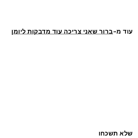
3
32 ש"ח
2
ש
עוד מ-
ברור שאני צריכה עוד מדבקות ליומן
"
ח
אזל המלאי
מדבקות למורה - שנה חדשה
3
32 ש"ח
2
ש
שלא תשכחו
"