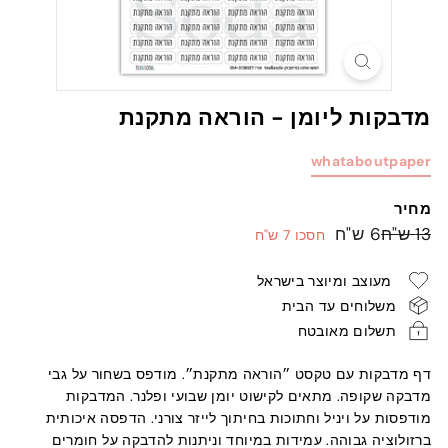
מדבקות ליומן - הוראה מתקנת
whataboutpaper
מחיר
מחיר
מחיר
13
6
13 ש"ח
6 ש"ח
חסכו 7 ש"ח
רגיל
מבצע
ש"ח
ש"ח
מעוצב ומיוצר בישראל
משלוחים עד הבית
תשלום מאובטח
דף מדבקות עם טקסט ״הוראה מתקנת״. מודפס בשחור על גבי
מדבקה שקופה. מתאים לקישוט יומן שבועי ופלנר. המדבקות
מודפסות על ויניל וחתוכות בחיתוך לייזר צורני. הדפסה איכותית
ברזולוציה גבוהה. עמידות במיוחד וניתנות להדבקה על חומרים