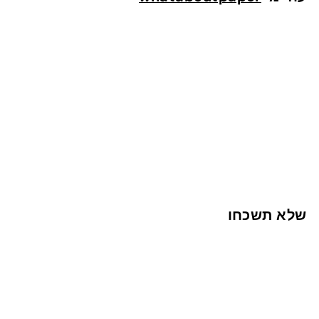
ח
אזל המלאי
מדבקות ליומן - חודשים
1
13 ש"ח
3
ש
שלא תשכחו
"
ח