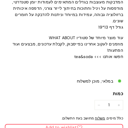
המדבקות מעוצבות בגדלים המתאימים לעמודות יומן סטנדרטי,
מודפסות על ויניל וחתוכות בחיתוך לייזר צורני, הדפסה איכותית
ברזולוציה גבוהה, עמידות במיוחד וניתנות להדבקה על חומרים
שונים.
גודל דף 13*19
עוד מוצר מיוחד של סטודיו WHAT ABOUT
מוזמנים לעקוב אחרינו בפייסבוק, לקבלת עדכונים, מבצעים ועוד
הפתעות!
חפשו אותנו >>> tea&soda
במלאי, מוכן למשלוח
כמות
−
+
כולל מיסים.
משלוח
מחושב בעת התשלום.
Add to wishlist