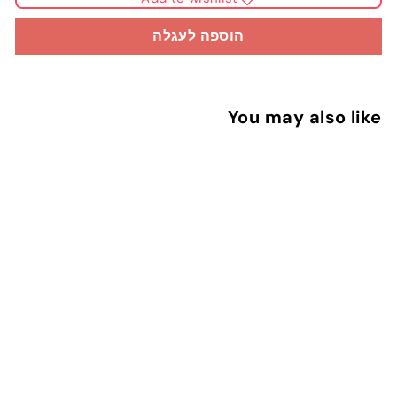
הוספה לעגלה
You may also like
הוספה לעגלה
מדבקות ליומן - תאריכים
קטנים
1
13 ש"ח
3