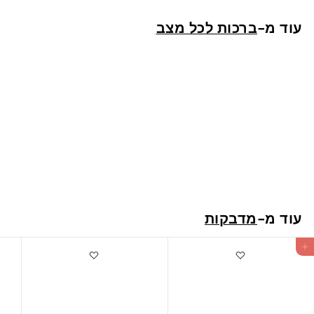
ש
עוד מ-
ברכות לכל מצב
"
ח
ברכות למורה
1
13 ש"ח
3
ש
עוד מ-
מדבקות
"
ח