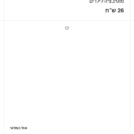
מוטיבציה לילדים
2
26 ש"ח
6
ש
"
ח
אזל המלאי