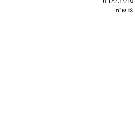
מדליות לילדות
1
13 ש"ח
3
ש
"
ח