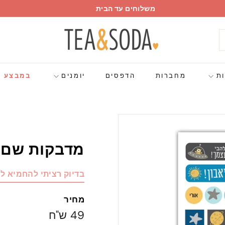
משלוחים עד הבית
עצור
w
מצגת
h
פוש
a
t
ות
מחברות
הדפסים
יומנים
במבצע
a
b
o
u
t
מדבקות שם ח
p
a
p
בדיוק רציתי להחמיא ל
e
r
מחיר
מחיר
49
49 ש"ח