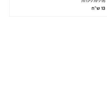
מדליות לילדות
1
13 ש"ח
3
ש
"
ח