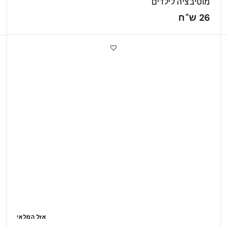
מוטיבציה לילדים
2
26 ש"ח
6
ש
מ
"
ב
ט
ח
מ
ה
י
ר
אזל המלאי