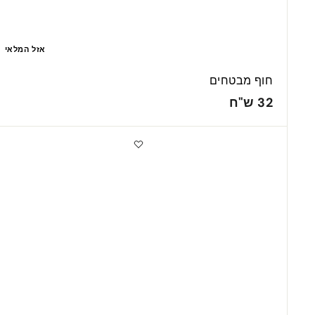
אזל המלאי
חוף מבטחים
3
32 ש"ח
2
ש
מ
"
ב
ט
ח
מ
ה
י
ר