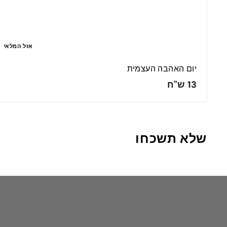
אזל המלאי
יום האהבה העצמית
1
13 ש"ח
3
ש
"
שלא תשכחו
ח