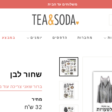
משלוחים עד הבית
עצור
w
מצגת
h
פוש
a
t
ות
מחברות
הדפסים
יומנים
במבצע
a
b
o
u
t
שחור לבן
p
a
p
ברור שאני צריכה עוד מ
e
r
מחיר
מחיר
32
32 ש"ח