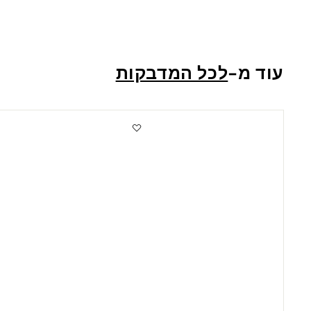
2
ש
"
עוד מ-
לכל המדבקות
ח
מ
ב
ט
מ
ה
י
ר