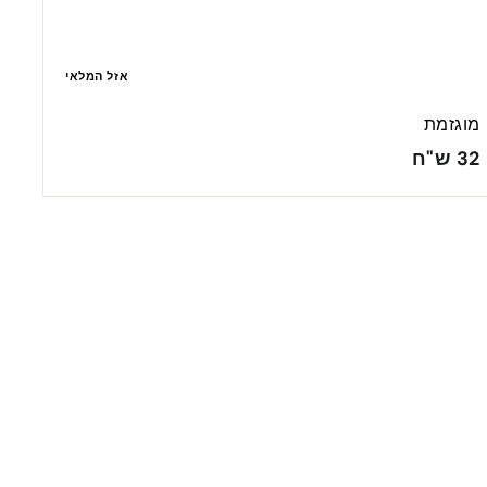
אזל המלאי
מוגזמת
3
32 ש"ח
2
ש
"
ח