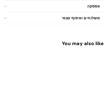
אספקה
משלוחים ואיסוף עצמי
You may also like
הוספה לעגלה
ממורמרת קנאית
2
26 ש"ח