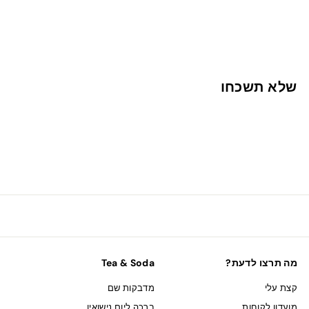
מחברת ספירלה - ברבורית
6
69 ש"ח
9
ש
שלא תשכחו
"
ח
מה תרצו לדעת?
Tea & Soda
קצת עלי
מדבקות שם
מועדון לקוחות
ברכה ליום נישואין