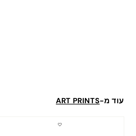
Birds And Flowers
ה
40 ש"ח
החל מ-
ח
ל
מ
עוד מ-
ART PRINTS
-
4
0
מ
ש
ב