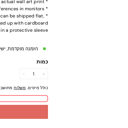
* Watermark will not appear on the actual wall art print
* Colors of the images may vary slightly, due to the differences in monitors
r can be shipped flat,
cked up with cardboard
in a protective sleeve
הזמנה מוקדמת, ישל
כמות
−
+
כולל מיסים.
משלוח
מחושב 