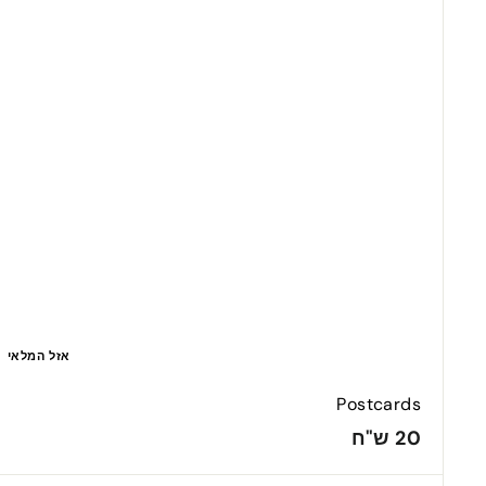
"
ט
מ
ח
ה
י
ר
אזל המלאי
Postcards
2
20 ש"ח
0