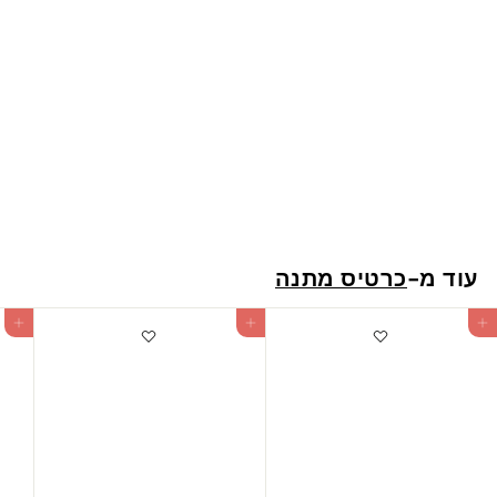
ח
Gift card - 250 NIS
2
250 ש"ח
5
0
עוד מ-
כרטיס מתנה
ש
"
הוספה לעגלה
הוספה לעגלה
ח