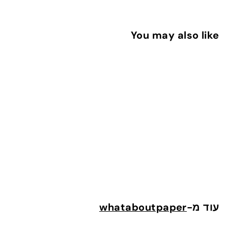
You may also like
Gift card - 250 NIS
2
250 ש"ח
5
0
עוד מ-
whataboutpaper
ש
"