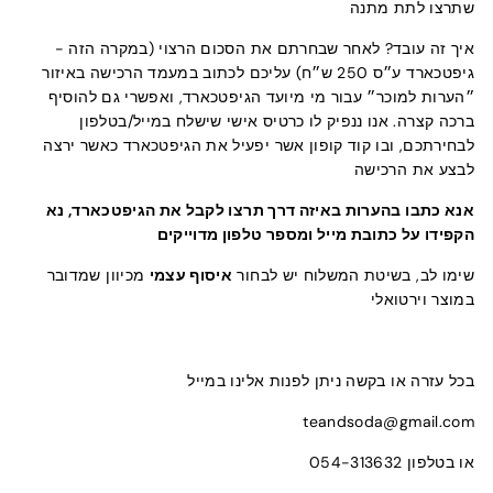
שתרצו לתת מתנה
איך זה עובד? לאחר שבחרתם את הסכום הרצוי (במקרה הזה -
גיפטכארד ע״ס 250 ש״ח) עליכם לכתוב במעמד הרכישה באיזור
״הערות למוכר״ עבור מי מיועד הגיפטכארד, ואפשרי גם להוסיף
ברכה קצרה. אנו ננפיק לו כרטיס אישי שישלח במייל/בטלפון
לבחירתכם, ובו קוד קופון אשר יפעיל את הגיפטכארד כאשר ירצה
לבצע את הרכישה
אנא כתבו בהערות באיזה דרך תרצו לקבל את הגיפטכארד, נא
הקפידו על כתובת מייל ומספר טלפון מדוייקים
שימו לב, בשיטת המשלוח יש לבחור
איסוף עצמי
מכיוון שמדובר
במוצר וירטואלי
בכל עזרה או בקשה ניתן לפנות אלינו במייל
teandsoda@gmail.com
או בטלפון 054-313632