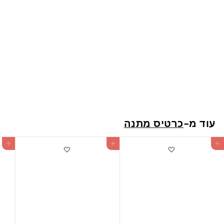
הוספה לעגלה
ח
Gift card - 150 NIS
1
150 ש"ח
5
0
עוד מ-
כרטיס מתנה
ש
"
הוספה לעגלה
הוספה לעגלה
הוספה לעגלה
ח