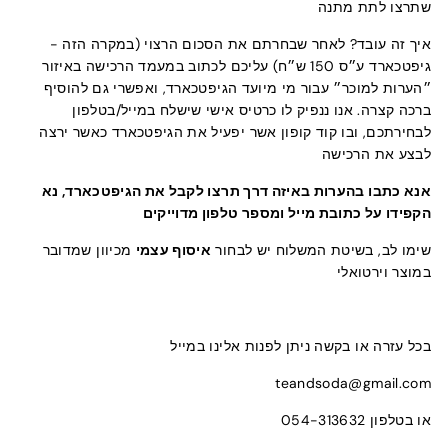
שתרצו לתת מתנה
איך זה עובד? לאחר שבחרתם את הסכום הרצוי (במקרה הזה -
גיפטכארד ע״ס 150 ש״ח) עליכם לכתוב במעמד הרכישה באיזור
״הערות למוכר״ עבור מי מיועד הגיפטכארד, ואפשרי גם להוסיף
ברכה קצרה. אנו ננפיק לו כרטיס אישי שישלח במייל/בטלפון
לבחירתכם, ובו קוד קופון אשר יפעיל את הגיפטכארד כאשר ירצה
לבצע את הרכישה
אנא כתבו בהערות באיזה דרך תרצו לקבל את הגיפטכארד, נא
הקפידו על כתובת מייל ומספר טלפון מדוייקים
שימו לב, בשיטת המשלוח יש לבחור
איסוף עצמי
מכיוון שמדובר
במוצר וירטואלי
בכל עזרה או בקשה ניתן לפנות אלינו במייל
teandsoda@gmail.com
או בטלפון 054-313632