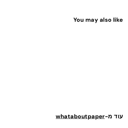
You may also like
הוספה לעגלה
Gift card - 150 NIS
1
150 ש"ח
5
0
עוד מ-
whataboutpaper
ש
"