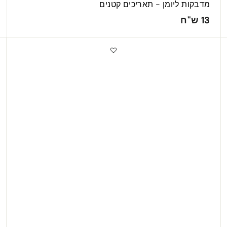
מדבקות ליומן - תאריכים קטנים
1
13 ש"ח
3
ש
"
ח