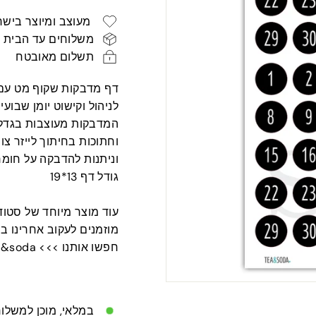
רגיל
ש"ח
מעוצב ומיוצר בישר
משלוחים עד הבית
תשלום מאובטח
דף מדבקות שקוף מט עם 
לניהול וקישוט יומן שבועי
המדבקות מעוצבות בגדלים
וחתוכות בחיתוך לייזר צו
וניתנות להדבקה על חומר
גודל דף 13*19
עוד מוצר מיוחד של סטודיו T ABOUT
מוזמנים לעקוב אחרינו ב
חפשו אותנו >>> tea&soda
במלאי, מוכן למשלו