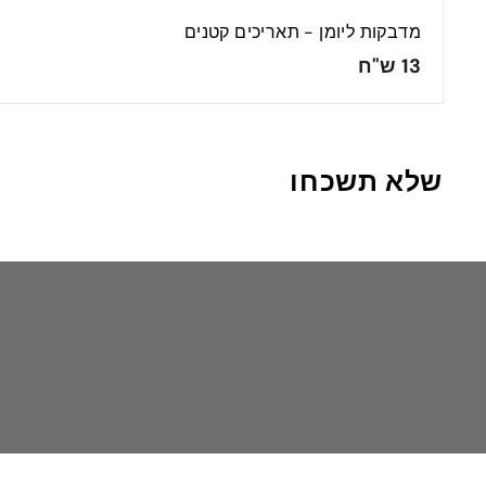
מדבקות ליומן - תאריכים קטנים
1
13 ש"ח
3
ש
"
שלא תשכחו
ח