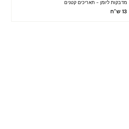
מדבקות ליומן - תאריכים קטנים
1
13 ש"ח
3
ש
"
ח