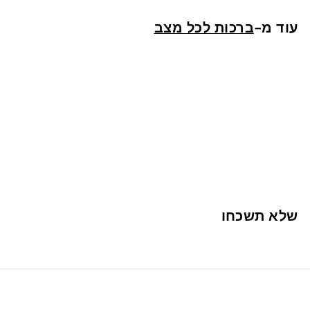
ש
עוד מ-
ברכות לכל מצב
"
ח
אני אוהבת אותך
1
13 ש"ח
3
ש
שלא תשכחו
"
ח