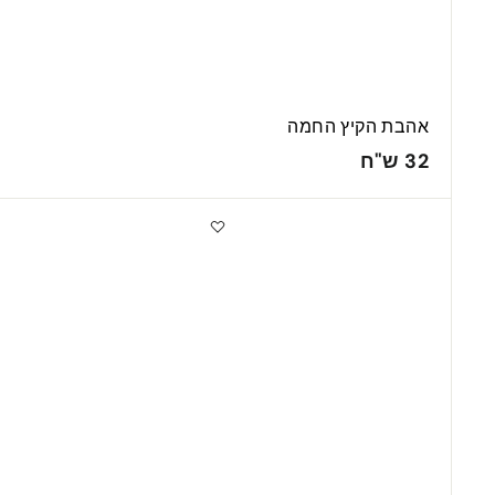
אהבת הקיץ החמה
3
32 ש"ח
2
ש
מ
מ
"
ב
ב
ט
ט
ח
מ
מ
ה
ה
י
י
ר
ר