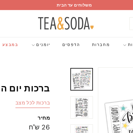
משלוחים עד הבית
עצור
w
מצגת
h
פוש
a
t
ות
מחברות
הדפסים
יומנים
במבצע
a
b
o
u
t
ברכות יום ה
p
a
p
ברכות לכל מצב
e
r
מחיר
מחיר
26
26 ש"ח