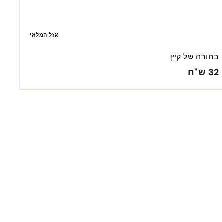
אזל המלאי
בחורה של קיץ
3
32 ש"ח
2
ש
"
ח