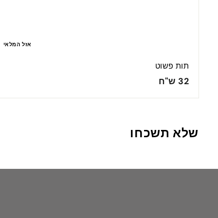
אזל המלאי
תות פשוט
3
32 ש"ח
2
ש
"
שלא תשכחו
ח