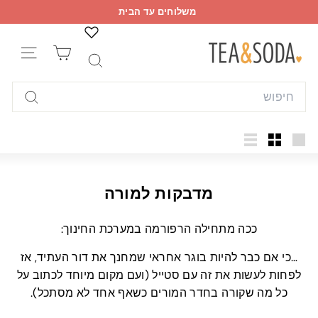
ילוג
משלוחים עד הבית
תוכן
עצור
w
מצגת
ניווט א
h
חיפוש
a
Search
t
חיפוש
a
b
o
גדול
קטן
רשימה
u
t
מדבקות למורה
p
a
ככה מתחילה הרפורמה במערכת החינוך:
p
…כי אם כבר להיות בוגר אחראי שמחנך את דור העתיד, אז
e
לפחות לעשות את זה עם סטייל (ועם מקום מיוחד לכתוב על
r
כל מה שקורה בחדר המורים כשאף אחד לא מסתכל).