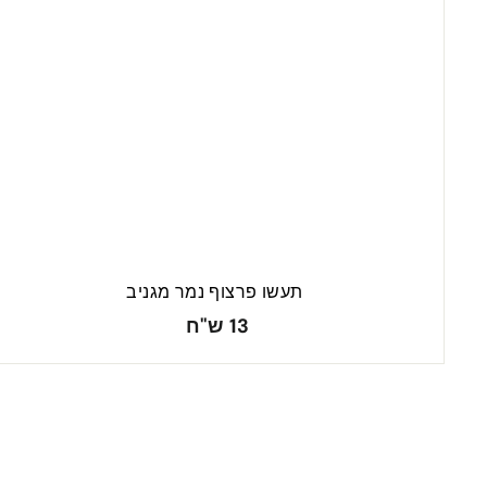
ר
ה
ל
ע
ג
ל
ה
תעשו פרצוף נמר מגניב
1
13 ש"ח
3
ש
"
ח