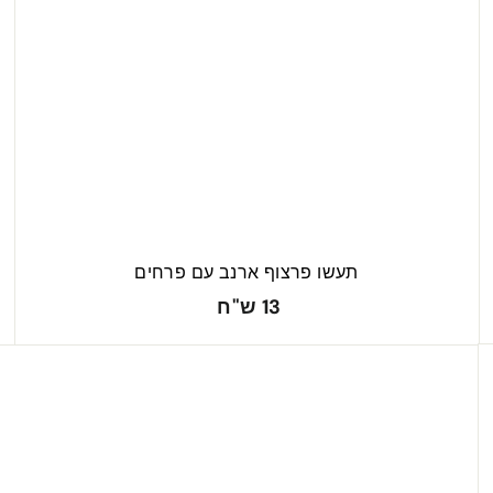
ל
ל
ע
ע
ג
ג
ל
ל
ה
ה
תעשו פרצוף ארנב עם פרחים
1
13 ש"ח
3
ש
"
ח