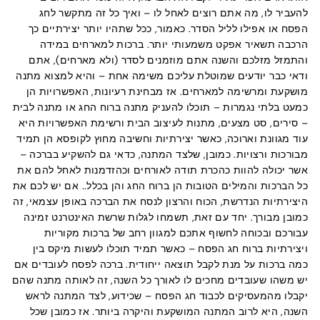
להעביר לו, מה אתם רוצים לאחל לו – ואיך כל זה מתקשר לחג
הפסח או אפילו לליל הסדר. כאמור, ככל שתהיו יותר יצירתיים כך
הרכבה תשאיר אפקט משמעותי יותר. ברכות למארחים במידה
והתמזל מזלכם והשנה אתם מוזמנים לסדר (ולא מארחים), אתם
ודאי כבר יודעים שמוטלת עליכם משימה אחת – והיא למצוא מתנה
מושקעת ומרשימה למארחים. אז מבחינת רעיונות, האפשרויות הן
כמעט בלתי נגמרות – תוכלו להעניק מתנה ברוח החג או מתנה לבית
– סירים, סט מצעים, מתנות לעיצוב הבית ורשימת האפשרויות היא
עוד מגוונת וארוכה, כאשר יצירתיות וחשיבה מחוץ לקופסא הן תמיד
מבורכות ורצויות. כמובן, שלצד המתנה, כדאי גם להשקיע בברכה –
אשר יכולה להוות כהכרת תודה לאורחים וכהזדמנות לאחל להם את
כל הברכות והמילים הטובות הן ברוח החג והן בכלל.. אם יש לכם את
היצירתיות הנדרשת, הכוח והרצון לנסח את הברכה באופן עצמאי, זה
כמובן מבורך. יחד עם זאת, תשמחו לגלות שרשת האינטרנט זמינה
עבורכם ובכוחה לחשוף אתכם למגוון רחב של ברכות מקוריות
ויצירתיות ברוח חג הפסח – כאשר תמיד תוכלו לעשות מיקס בין
כמה ברכות על מנת לקבל תוצאה ייחודית. ברכה לפסח לעובדים אם
יש משהו שעובדים מחכים לו לאורך כל השנה, זה לאותה מתנה שהם
יקבלו מהמעסיקים לכבוד חג הפסח – שכידוע, לצד המתנה לראש
השנה, היא לרוב המתנה המושקעת והיקרה ביותר. אז כמובן שכל