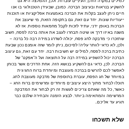
למילים במקרה הזה), העיניים עובדות. ולכן, ההמלצה היא גם
להשקיע בנראות ובעיצוב הברכה. כמובן, שבעידן הטכנולוגי בו אנו
חיים ניתן לעצב בקלות את הברכה באמצעות אפליקציות או תוכנות
ייעודיות שונות. יחד עם זאת, גם בתקופה הזאת, מי שיעצב את
הברכות באופן ידני, עתיד לזכות לקבל מחמאות נוספות. אז לא
משנה באיזו דרך או שיטה תבחרו לעצב את אותה ברכה לפסח, חשוב
שתזכרו כי מדבקה לחג פסח, יכולה לשדרג במידה רבה כל ברכה –
ולכן, לא כדאי לוותר עליה! לסיכום, ניתן לומר שזה אומנם נכון שבעת
כתיבת ברכה לפסח, למילים יש חשיבות רבה. יחד עם זאת, גם עיצוב
הברכה יכול להשפיע במידה רבה על התוצאה ועל ה"אפקט" של
הברכה. לכן, כדאי גם להשקיע בנושא הזה. אחת הדרכים אשר בכוחן
לאפשר לכם להרשים בברכה מעוצבת ומיוחדת ברוח החגיגית
במיוחד של חג הפסח, עוברת בתוספת של מדבקה מעוצבת לחג.
תוכלו לבחור מתוך היצע עיצובים מיוחדים ומרשימים ברוח החג –
כאשר, כל מה שאתם צריכים לעשות זה רק לבחור את המדבקה
המרשימה והמתאימה ביותר. לבצע הזמנה והבחירה שלכם כבר
תגיע עד אליכם..
שלא תשכחו