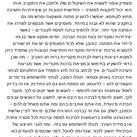
מעסיק אמור לעשות את השיקולים שלו ולתכנן את התקציב אותו
הוא יכול להקצות למטרה – החדשות הטובות הן שיצירתיות וחשיבה
מחוץ לקופסא, יאפשרו להעניק מתנה מושקעת ומרשימה גם
בתקציב שהוא לא גבוה במיוחד. מעסיקים אשר מבקשים לשדרג את
המתנה אף יותר, יוכלו להוסיף ברכה לפסח לעובדים – כאשר
יצירתיות ומקוריות בעת הכנת הברכה, יוסיפו אפקט אשר בכוחו
לייחד את המתנה. כמובן, שלא לכול המעסיקים יש את הכישורים
להמציא ברכות יצירתיות ומקוריות והחדשות הטובות הן שתמיד ניתן
למצוא רעיונות ברשת לברכות מקוריות ברוח חג האביב – מה שכן,
כדאי להשקיע בחיפוש ובמציאת ברכות מקוריות, אשר מביעות
הערכה לעובדים. איך לכתוב ברכה לחג הפסח? אם החלטתם לבחור
את הברכה באופן עצמאי, תוכלו כמובן, לבחור ולהשתמש בדימויים
הקשורים לחג – לדוגמא, חג הפסח הוא גם חג החירות, אז זה בדיוק
לאחל עצמאות ויציאה לחופשי – לאנשים אשר זקוקים לכך. מעבר
לכך, חשוב להוסיף לברכה גם היבט אישי, לחשוב על האנשים עבורם
הברכה מיועדת, מה אתם אוהבים בהם ומה אתם מאחלים להם –
וכמובן, לשלב גם את זה בברכה החגיגית שלכם. מיותר לציין שרשת
האינטרנט מלאה בדוגמאות לברכות לפסח וברכות לכל מטרה אחרת,
אז במידת הצורך, תוכלו להשתמש גם בזה.. ומה לגבי העיצוב של
הברכות? חשוב לזכור, שבדומה לאוכל, לפני שנכנסים לטעמים (או