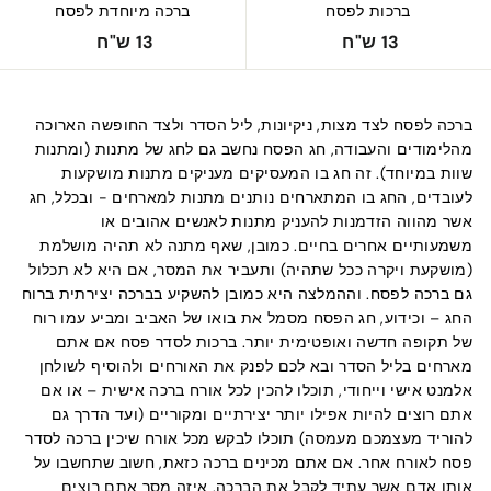
ברכות לפסח
ברכה מיוחדת לפסח
1
1
13 ש"ח
13 ש"ח
3
3
ש
ש
"
"
ברכה לפסח לצד מצות, ניקיונות, ליל הסדר ולצד החופשה הארוכה
ח
ח
מהלימודים והעבודה, חג הפסח נחשב גם לחג של מתנות (ומתנות
שוות במיוחד). זה חג בו המעסיקים מעניקים מתנות מושקעות
לעובדים, החג בו המתארחים נותנים מתנות למארחים - ובכלל, חג
אשר מהווה הזדמנות להעניק מתנות לאנשים אהובים או
משמעותיים אחרים בחיים. כמובן, שאף מתנה לא תהיה מושלמת
(מושקעת ויקרה ככל שתהיה) ותעביר את המסר, אם היא לא תכלול
גם ברכה לפסח. וההמלצה היא כמובן להשקיע בברכה יצירתית ברוח
החג – וכידוע, חג הפסח מסמל את בואו של האביב ומביע עמו רוח
של תקופה חדשה ואופטימית יותר. ברכות לסדר פסח אם אתם
מארחים בליל הסדר ובא לכם לפנק את האורחים ולהוסיף לשולחן
אלמנט אישי וייחודי, תוכלו להכין לכל אורח ברכה אישית – או אם
אתם רוצים להיות אפילו יותר יצירתיים ומקוריים (ועד הדרך גם
להוריד מעצמכם מעמסה) תוכלו לבקש מכל אורח שיכין ברכה לסדר
פסח לאורח אחר. אם אתם מכינים ברכה כזאת, חשוב שתחשבו על
אותו אדם אשר עתיד לקבל את הברכה, איזה מסר אתם רוצים