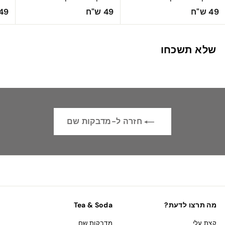
4
4
49 ש"ח
49 ש"ח
49 ש"ח
9
9
ש
ש
שלא תשכחו
"
"
ח
ח
חזרה ל-מדבקות שם
מה תרצו לדעת?
Tea & Soda
קצת עלי
מדבקות שם