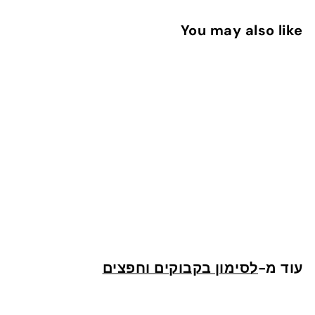
You may also like
הוספה לעגלה
מדבקות שם ג׳ונגל
4
49 ש"ח
9
ש
עוד מ-
לסימון בקבוקים וחפצים
"
ח