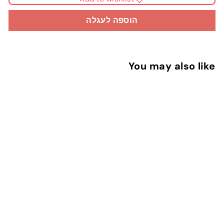
הוספה לעגלה
You may also like
מדבקות ליומן - תאריכים
קטנים
1
13 ש"ח
3