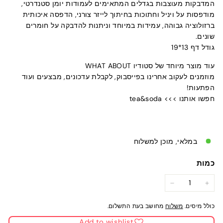
המדבקות מעוצבות בגדלים המתאימים לעמודות יומן סטנדרטי,
מודפסות על ויניל וחתוכות בחיתוך לייזר צורני, הדפסה איכותית
ברזולוציה גבוהה, עמידות במיוחד וניתנות להדבקה על חומרים
שונים.
גודל דף 13*19
עוד מוצר מיוחד של סטודיו WHAT ABOUT
מוזמנים לעקוב אחרינו בפייסבוק, לקבלת עדכונים, מבצעים ועוד
הפתעות!
חפשו אותנו >>> tea&soda
במלאי, מוכן למשלוח
כמות
−
+
כולל מיסים.
משלוח
מחושב בעת התשלום.
Add to wishlist